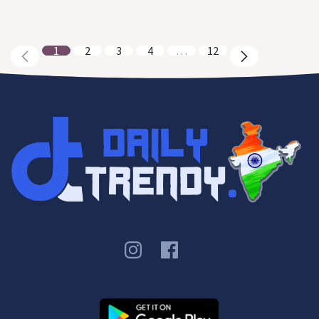
1
2
3
4
…
12