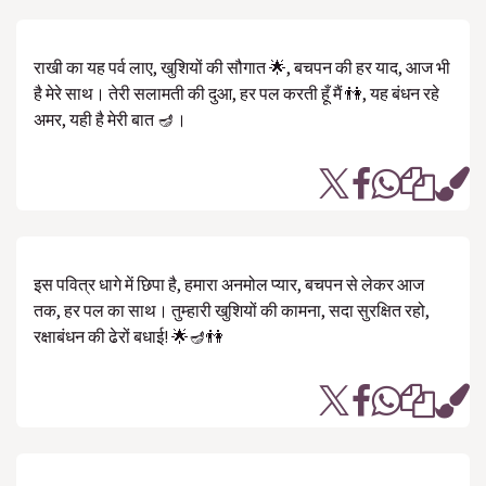
राखी का यह पर्व लाए, खुशियों की सौगात 🌟, बचपन की हर याद, आज भी
है मेरे साथ। तेरी सलामती की दुआ, हर पल करती हूँ मैं 👫, यह बंधन रहे
अमर, यही है मेरी बात 🪔।
इस पवित्र धागे में छिपा है, हमारा अनमोल प्यार, बचपन से लेकर आज
तक, हर पल का साथ। तुम्हारी खुशियों की कामना, सदा सुरक्षित रहो,
रक्षाबंधन की ढेरों बधाई! 🌟🪔👫