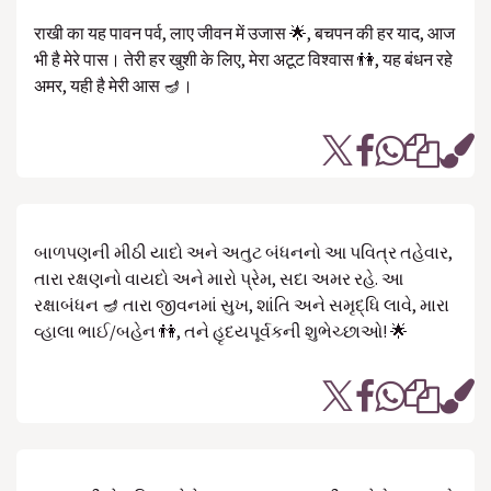
राखी का यह पावन पर्व, लाए जीवन में उजास 🌟, बचपन की हर याद, आज
भी है मेरे पास। तेरी हर खुशी के लिए, मेरा अटूट विश्वास 👫, यह बंधन रहे
अमर, यही है मेरी आस 🪔।
બાળપણની મીઠી યાદો અને અતુટ બંધનનો આ પવિત્ર તહેવાર,
તારા રક્ષણનો વાયદો અને મારો પ્રેમ, સદા અમર રહે. આ
રક્ષાબંધન 🪔 તારા જીવનમાં સુખ, શાંતિ અને સમૃદ્ધિ લાવે, મારા
વ્હાલા ભાઈ/બહેન 👫, તને હૃદયપૂર્વકની શુભેચ્છાઓ! 🌟