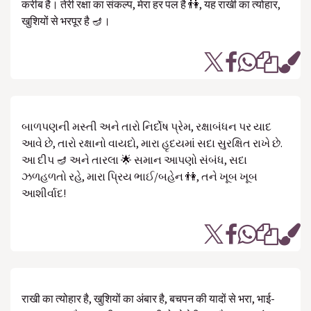
करीब है। तेरी रक्षा का संकल्प, मेरा हर पल है 👫, यह राखी का त्योहार,
खुशियों से भरपूर है 🪔।
બાળપણની મસ્તી અને તારો નિર્દોષ પ્રેમ, રક્ષાબંધન પર યાદ
આવે છે, તારો રક્ષાનો વાયદો, મારા હૃદયમાં સદા સુરક્ષિત રાખે છે.
આ દીપ 🪔 અને તારલા 🌟 સમાન આપણો સંબંધ, સદા
ઝળહળતો રહે, મારા પ્રિય ભાઈ/બહેન 👫, તને ખૂબ ખૂબ
આશીર્વાદ!
राखी का त्योहार है, खुशियों का अंबार है, बचपन की यादों से भरा, भाई-