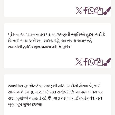
પ્રેમના આ પાવન બંધન પર, બાળપણની સ્મૃતિઓ હૃદય ભરી દે
છે. તારો સાથ અને રક્ષા સદાય રહે, આ સંબંધ અમર રહે.
રાખડીની હાર્દિક શુભકામનાઓ! 🌟🪔👫
રક્ષાબંધન 🪔 એટલે બાળપણની મીઠી યાદોનો મેળાવડો, તારો
સાથ અને રક્ષણ, મારા માટે સદા સર્વોપરી છે. આપણા બંધન પર
સદા ખુશીઓ વરસતી રહે 🌟, મારા વ્હાલા ભાઈ/બહેન 👫, તને
ખૂબ ખૂબ શુભેચ્છાઓ!