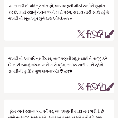
આ રાખડીનો પવિત્ર તાંતણો, બાળપણની મીઠી યાદોને જીવંત
કરે છે. તારી રક્ષાનું વચન અને મારો પ્રેમ, સદાય તારી સાથે રહેશે.
રાખડીની ખૂબ ખૂબ શુભેચ્છાઓ! 🌟🪔👫
રાખડીનો આ પવિત્ર દિવસ, બાળપણની મધુર યાદોને તાજી કરે
છે. તારી રક્ષાનું વચન અને મારો પ્રેમ, સદાય તારી સાથે રહેશે.
રાખડીની હાર્દિક શુભકામનાઓ! 🌟🪔👫
પ્રેમ અને રક્ષાના આ પર્વ પર, બાળપણની યાદો મન ભરી દે છે.
તારો સાથ જીવનભર રહે, આ સંબંધ સદાય મહેકતો રહે. શુભ