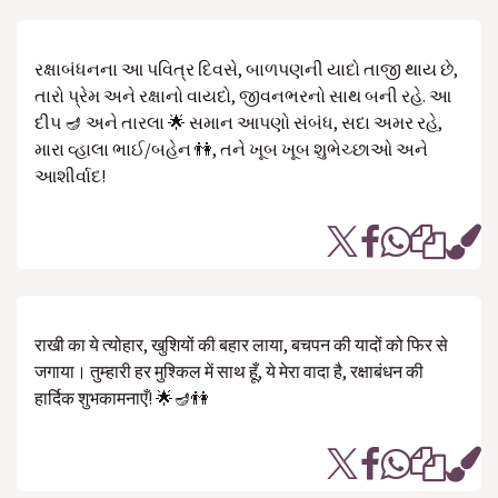
રક્ષાબંધનના આ પવિત્ર દિવસે, બાળપણની યાદો તાજી થાય છે,
તારો પ્રેમ અને રક્ષાનો વાયદો, જીવનભરનો સાથ બની રહે. આ
દીપ 🪔 અને તારલા 🌟 સમાન આપણો સંબંધ, સદા અમર રહે,
મારા વ્હાલા ભાઈ/બહેન 👫, તને ખૂબ ખૂબ શુભેચ્છાઓ અને
આશીર્વાદ!
राखी का ये त्योहार, खुशियों की बहार लाया, बचपन की यादों को फिर से
जगाया। तुम्हारी हर मुश्किल में साथ हूँ, ये मेरा वादा है, रक्षाबंधन की
हार्दिक शुभकामनाएँ! 🌟🪔👫