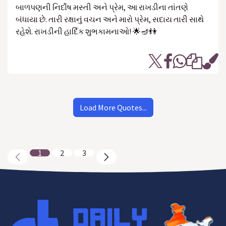
બાળપણની નિર્દોષ મસ્તી અને પ્રેમ, આ રાખડીના તાંતણે
બંધાયા છે. તારી રક્ષાનું વચન અને મારો પ્રેમ, સદાય તારી સાથે
રહેશે. રાખડીની હાર્દિક શુભકામનાઓ! 🌟🪔👫
Load More Quotes...
1
2
3