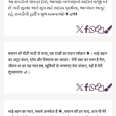
આ રાખડીનો પવિત્ર દોરો, આપણા બાળપણની યાદોને તાજી કરે
છે. તારી સુરક્ષા અને સુખ માટે સદાય પ્રાર્થના, આ બંધન અતૂટ
રહે. રાખડીની હાર્દિક શુભકામનાઓ! 🌟🪔👫
बचपन की मीठी यादों से सजा, यह राखी का पावन त्योहार 🌟। भाई-बहन
का अटूट बंधन, प्रेम और विश्वास का आधार। तेरी रक्षा का वचन है मेरा,
जीवन भर का यह प्यार 👫, खुशियों से जगमगाए तेरा संसार, यही है मेरी
शुभकामना 🪔।
भाई-बहन का प्यार, सबसे अनमोल है 🌟, बचपन की हर याद, आज भी मेरे