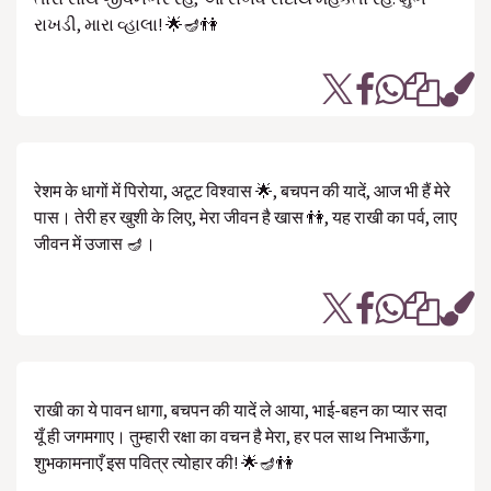
રાખડી, મારા વ્હાલા! 🌟🪔👫
रेशम के धागों में पिरोया, अटूट विश्वास 🌟, बचपन की यादें, आज भी हैं मेरे
पास। तेरी हर खुशी के लिए, मेरा जीवन है खास 👫, यह राखी का पर्व, लाए
जीवन में उजास 🪔।
राखी का ये पावन धागा, बचपन की यादें ले आया, भाई-बहन का प्यार सदा
यूँ ही जगमगाए। तुम्हारी रक्षा का वचन है मेरा, हर पल साथ निभाऊँगा,
शुभकामनाएँ इस पवित्र त्योहार की! 🌟🪔👫