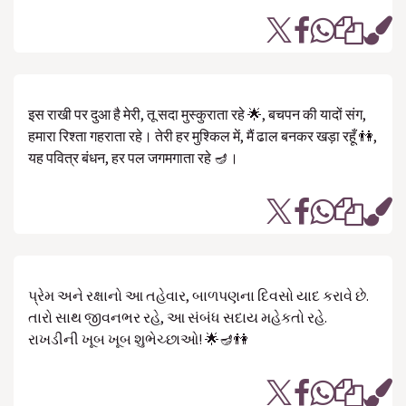
इस राखी पर दुआ है मेरी, तू सदा मुस्कुराता रहे 🌟, बचपन की यादों संग,
हमारा रिश्ता गहराता रहे। तेरी हर मुश्किल में, मैं ढाल बनकर खड़ा रहूँ 👫,
यह पवित्र बंधन, हर पल जगमगाता रहे 🪔।
પ્રેમ અને રક્ષાનો આ તહેવાર, બાળપણના દિવસો યાદ કરાવે છે.
તારો સાથ જીવનભર રહે, આ સંબંધ સદાય મહેકતો રહે.
રાખડીની ખૂબ ખૂબ શુભેચ્છાઓ! 🌟🪔👫