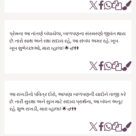
પ્રેમના આ તાંતણે બંધાયેલા, બાળપણના સંસ્મરણો જીવંત થાય
છે. તારો સાથ અને રક્ષા સદાય રહે, આ સંબંધ અમર રહે. ખૂબ
ખૂબ શુભેચ્છાઓ, મારા વ્હાલા! 🌟🪔👫
આ રાખડીનો પવિત્ર દોરો, આપણા બાળપણની યાદોને તાજી કરે
છે. તારી સુરક્ષા અને સુખ માટે સદાય પ્રાર્થના, આ બંધન અતૂટ
રહે. શુભ રાખડી, મારા વ્હાલા! 🌟🪔👫