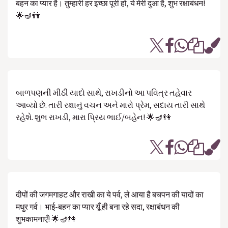
बहन का प्यार है। तुम्हारी हर इच्छा पूरी हो, ये मेरी दुआ है, शुभ रक्षाबंधन!
🌟🪔👫
બાળપણની મીઠી યાદો સાથે, રાખડીનો આ પવિત્ર તહેવાર
આવ્યો છે. તારી રક્ષાનું વચન અને મારો પ્રેમ, સદાય તારી સાથે
રહેશે. શુભ રાખડી, મારા પ્રિય ભાઈ/બહેન! 🌟🪔👫
दीपों की जगमगाहट और राखी का ये पर्व, ले आया है बचपन की यादों का
मधुर गर्व। भाई-बहन का प्यार यूँ ही बना रहे सदा, रक्षाबंधन की
शुभकामनाएँ! 🌟🪔👫