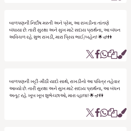
બાળપણની નિર્દોષ મસ્તી અને પ્રેમ, આ રાખડીના તાંતણે
બંધાયા છે. તારી સુરક્ષા અને સુખ માટે સદાય પ્રાર્થના, આ બંધન
અવિચળ રહે. શુભ રાખડી, મારા પ્રિય ભાઈ/બહેન! 🌟🪔👫
બાળપણની ખટ્ટી-મીઠી યાદો સાથે, રાખડીનો આ પવિત્ર તહેવાર
આવ્યો છે. તારી સુરક્ષા અને સુખ માટે સદાય પ્રાર્થના, આ બંધન
અતૂટ રહે. ખૂબ ખૂબ શુભેચ્છાઓ, મારા વ્હાલા! 🌟🪔👫