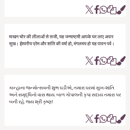
माखन चोर की लीलाओं से सजी, यह जन्माष्टमी आपके घर लाए अपार
सुख। ईश्वरीय प्रेम और शांति की वर्षा हो, मंगलमय हो यह पावन पर्व।
કાન્હાના જન્મોત્સવની શુભ ઘડીએ, તમારા ઘરમાં સુખ-શાંતિ
અને સમૃદ્ધિનો વાસ થાય. બાળ ગોપાલની કૃપા સદાય તમારા પર
બની રહે. જય શ્રી કૃષ્ણ!