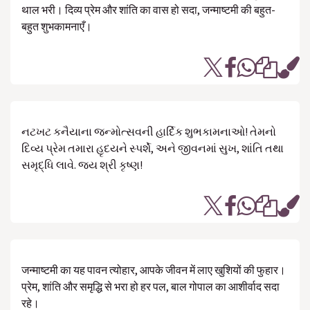
थाल भरी। दिव्य प्रेम और शांति का वास हो सदा, जन्माष्टमी की बहुत-
बहुत शुभकामनाएँ।
નટખટ કનૈયાના જન્મોત્સવની હાર્દિક શુભકામનાઓ! તેમનો
દિવ્ય પ્રેમ તમારા હૃદયને સ્પર્શે, અને જીવનમાં સુખ, શાંતિ તથા
સમૃદ્ધિ લાવે. જય શ્રી કૃષ્ણ!
जन्माष्टमी का यह पावन त्योहार, आपके जीवन में लाए खुशियों की फुहार।
प्रेम, शांति और समृद्धि से भरा हो हर पल, बाल गोपाल का आशीर्वाद सदा
रहे।