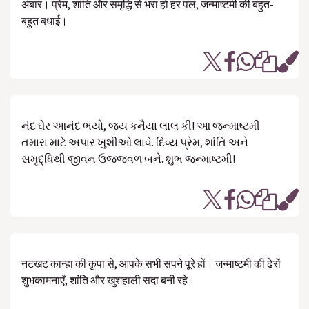
अंबार। प्रेम, शांति और समृद्धि से भरा हो हर पल, जन्माष्टमी की बहुत-
बहुत बधाई।
નંદ ઘેર આનંદ ભયો, જય કનૈયા લાલ કી! આ જન્માષ્ટમી
તમારા માટે અપાર ખુશીઓ લાવે. દિવ્ય પ્રેમ, શાંતિ અને
સમૃદ્ધિથી જીવન ઉજ્જવળ બને. શુભ જન્માષ્ટમી!
नटखट कान्हा की कृपा से, आपके सभी सपने पूरे हों। जन्माष्टमी की ढेरों
शुभकामनाएँ, शांति और खुशहाली सदा बनी रहे।