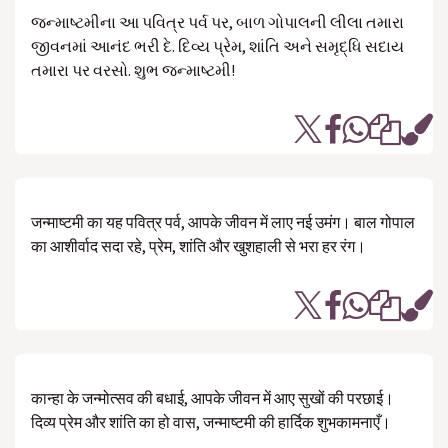
જન્માષ્ટમીના આ પવિત્ર પર્વ પર, બાળ ગોપાલની લીલા તમારા
જીવનમાં આનંદ ભરી દે. દિવ્ય પ્રેમ, શાંતિ અને સમૃદ્ધિ સદાય
તમારા પર વરસો. શુભ જન્માષ્ટમી!
जन्माष्टमी का यह पवित्र पर्व, आपके जीवन में लाए नई उमंग। बाल गोपाल
का आशीर्वाद सदा रहे, प्रेम, शांति और खुशहाली से भरा हर रंग।
कान्हा के जन्मोत्सव की बधाई, आपके जीवन में आए सुखों की परछाई।
दिव्य प्रेम और शांति का हो वास, जन्माष्टमी की हार्दिक शुभकामनाएँ।