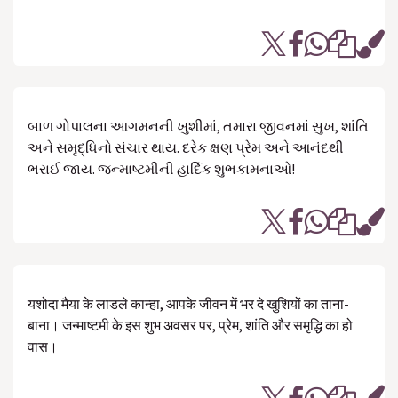
બાળ ગોપાલના આગમનની ખુશીમાં, તમારા જીવનમાં સુખ, શાંતિ
અને સમૃદ્ધિનો સંચાર થાય. દરેક ક્ષણ પ્રેમ અને આનંદથી
ભરાઈ જાય. જન્માષ્ટમીની હાર્દિક શુભકામનાઓ!
यशोदा मैया के लाडले कान्हा, आपके जीवन में भर दे खुशियों का ताना-
बाना। जन्माष्टमी के इस शुभ अवसर पर, प्रेम, शांति और समृद्धि का हो
वास।