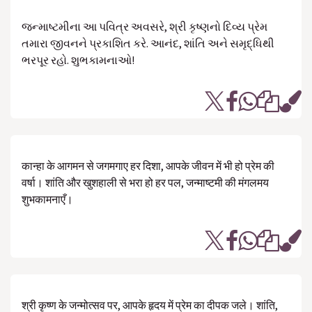
જન્માષ્ટમીના આ પવિત્ર અવસરે, શ્રી કૃષ્ણનો દિવ્ય પ્રેમ
તમારા જીવનને પ્રકાશિત કરે. આનંદ, શાંતિ અને સમૃદ્ધિથી
ભરપૂર રહો. શુભકામનાઓ!
कान्हा के आगमन से जगमगाए हर दिशा, आपके जीवन में भी हो प्रेम की
वर्षा। शांति और खुशहाली से भरा हो हर पल, जन्माष्टमी की मंगलमय
शुभकामनाएँ।
श्री कृष्ण के जन्मोत्सव पर, आपके हृदय में प्रेम का दीपक जले। शांति,