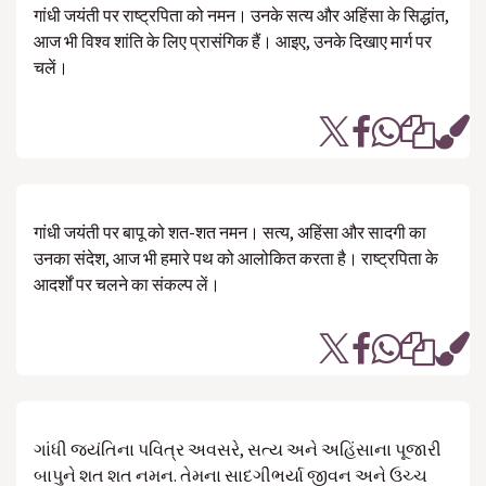
गांधी जयंती पर राष्ट्रपिता को नमन। उनके सत्य और अहिंसा के सिद्धांत,
आज भी विश्व शांति के लिए प्रासंगिक हैं। आइए, उनके दिखाए मार्ग पर
चलें।
गांधी जयंती पर बापू को शत-शत नमन। सत्य, अहिंसा और सादगी का
उनका संदेश, आज भी हमारे पथ को आलोकित करता है। राष्ट्रपिता के
आदर्शों पर चलने का संकल्प लें।
ગાંધી જયંતિના પવિત્ર અવસરે, સત્ય અને અહિંસાના પૂજારી
બાપુને શત શત નમન. તેમના સાદગીભર્યા જીવન અને ઉચ્ચ