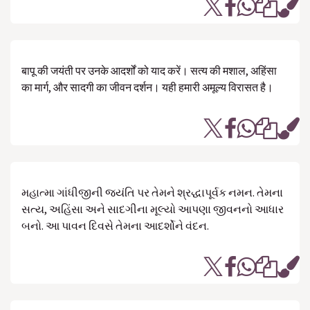
बापू की जयंती पर उनके आदर्शों को याद करें। सत्य की मशाल, अहिंसा
का मार्ग, और सादगी का जीवन दर्शन। यही हमारी अमूल्य विरासत है।
મહાત્મા ગાંધીજીની જયંતિ પર તેમને શ્રદ્ધાપૂર્વક નમન. તેમના
સત્ય, અહિંસા અને સાદગીના મૂલ્યો આપણા જીવનનો આધાર
બનો. આ પાવન દિવસે તેમના આદર્શોને વંદન.