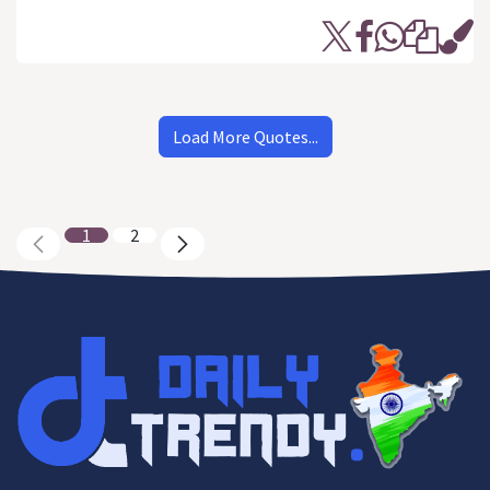
Load More Quotes...
1
2