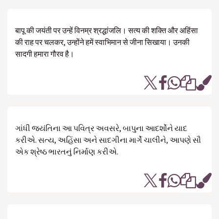
बापू की जयंती पर उन्हें विनम्र श्रद्धांजलि। सत्य की शक्ति और अहिंसा
की राह पर चलकर, उन्होंने हमें स्वाभिमान से जीना सिखाया। उनकी
सादगी हमारा गौरव है।
ગાંધી જયંતિના આ પવિત્ર અવસરે, બાપુના આદર્શોને યાદ
કરીએ. સત્ય, અહિંસા અને સાદગીના માર્ગે ચાલીને, આપણે સૌ
એક શ્રેષ્ઠ ભારતનું નિર્માણ કરીએ.