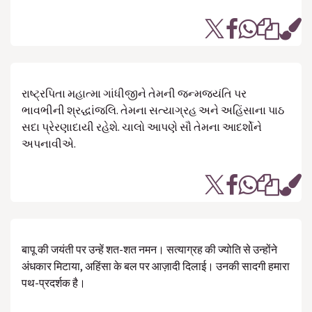
રાષ્ટ્રપિતા મહાત્મા ગાંધીજીને તેમની જન્મજયંતિ પર
ભાવભીની શ્રદ્ધાંજલિ. તેમના સત્યાગ્રહ અને અહિંસાના પાઠ
સદા પ્રેરણાદાયી રહેશે. ચાલો આપણે સૌ તેમના આદર્શોને
અપનાવીએ.
बापू की जयंती पर उन्हें शत-शत नमन। सत्याग्रह की ज्योति से उन्होंने
अंधकार मिटाया, अहिंसा के बल पर आज़ादी दिलाई। उनकी सादगी हमारा
पथ-प्रदर्शक है।