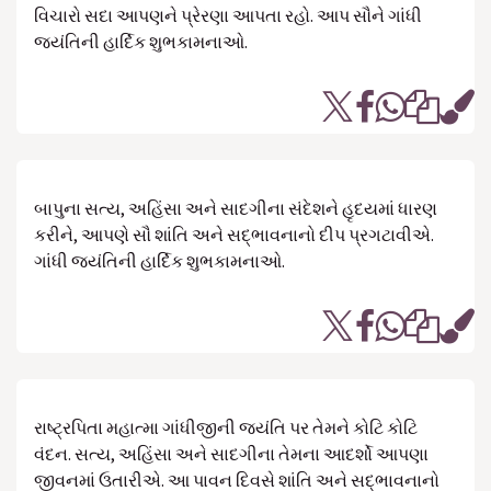
વિચારો સદા આપણને પ્રેરણા આપતા રહો. આપ સૌને ગાંધી
જયંતિની હાર્દિક શુભકામનાઓ.
બાપુના સત્ય, અહિંસા અને સાદગીના સંદેશને હૃદયમાં ધારણ
કરીને, આપણે સૌ શાંતિ અને સદ્ભાવનાનો દીપ પ્રગટાવીએ.
ગાંધી જયંતિની હાર્દિક શુભકામનાઓ.
રાષ્ટ્રપિતા મહાત્મા ગાંધીજીની જયંતિ પર તેમને કોટિ કોટિ
વંદન. સત્ય, અહિંસા અને સાદગીના તેમના આદર્શો આપણા
જીવનમાં ઉતારીએ. આ પાવન દિવસે શાંતિ અને સદ્ભાવનાનો