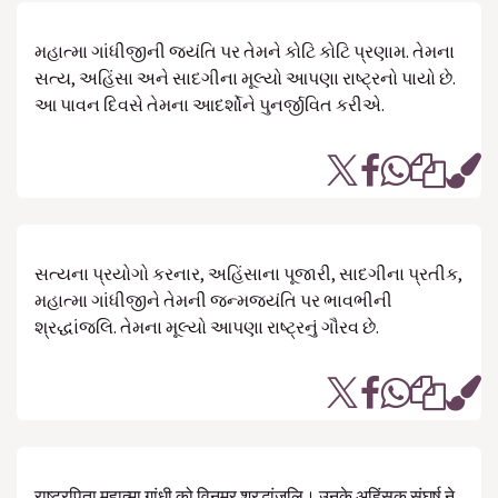
મહાત્મા ગાંધીજીની જયંતિ પર તેમને કોટિ કોટિ પ્રણામ. તેમના
સત્ય, અહિંસા અને સાદગીના મૂલ્યો આપણા રાષ્ટ્રનો પાયો છે.
આ પાવન દિવસે તેમના આદર્શોને પુનર્જીવિત કરીએ.
સત્યના પ્રયોગો કરનાર, અહિંસાના પૂજારી, સાદગીના પ્રતીક,
મહાત્મા ગાંધીજીને તેમની જન્મજયંતિ પર ભાવભીની
શ્રદ્ધાંજલિ. તેમના મૂલ્યો આપણા રાષ્ટ્રનું ગૌરવ છે.
राष्ट्रपिता महात्मा गांधी को विनम्र श्रद्धांजलि। उनके अहिंसक संघर्ष ने