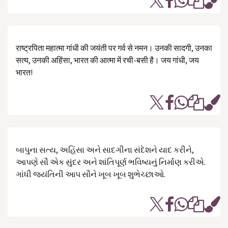
राष्ट्रपिता महात्मा गांधी की जयंती पर गर्व से नमन। उनकी सादगी, उनका
सत्य, उनकी अहिंसा, भारत की आत्मा में रची-बसी है। जय गांधी, जय
भारत!
બાપુના સત્ય, અહિંસા અને સાદગીના સંદેશને યાદ કરીને,
આપણે સૌ એક સુંદર અને શાંતિપૂર્ણ ભવિષ્યનું નિર્માણ કરીએ.
ગાંધી જયંતિની આપ સૌને ખૂબ ખૂબ શુભેચ્છાઓ.