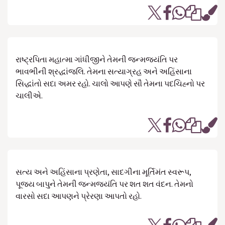
રાષ્ટ્રપિતા મહાત્મા ગાંધીજીને તેમની જન્મજયંતિ પર
ભાવભીની શ્રદ્ધાંજલિ. તેમના સત્યાગ્રહ અને અહિંસાના
સિદ્ધાંતો સદા અમર રહો. ચાલો આપણે સૌ તેમના પદચિહ્નો પર
ચાલીએ.
સત્ય અને અહિંસાના પ્રણેતા, સાદગીના મૂર્તિમંત સ્વરૂપ,
પૂજ્ય બાપુને તેમની જન્મજયંતિ પર શત શત વંદન. તેમનો
વારસો સદા આપણને પ્રેરણા આપતો રહો.