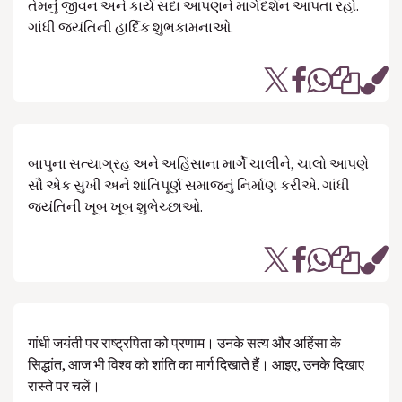
તેમનું જીવન અને કાર્ય સદા આપણને માર્ગદર્શન આપતા રહો.
ગાંધી જયંતિની હાર્દિક શુભકામનાઓ.
બાપુના સત્યાગ્રહ અને અહિંસાના માર્ગે ચાલીને, ચાલો આપણે
સૌ એક સુખી અને શાંતિપૂર્ણ સમાજનું નિર્માણ કરીએ. ગાંધી
જયંતિની ખૂબ ખૂબ શુભેચ્છાઓ.
गांधी जयंती पर राष्ट्रपिता को प्रणाम। उनके सत्य और अहिंसा के
सिद्धांत, आज भी विश्व को शांति का मार्ग दिखाते हैं। आइए, उनके दिखाए
रास्ते पर चलें।