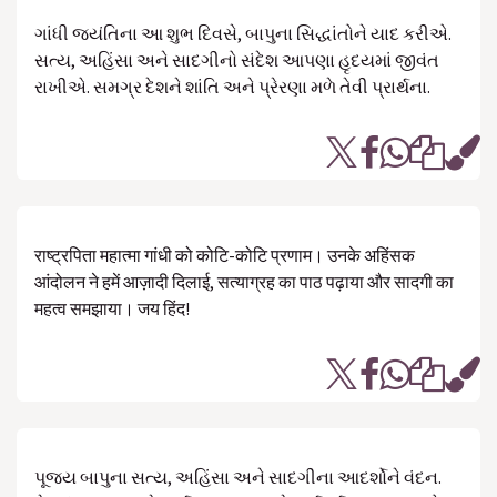
ગાંધી જયંતિના આ શુભ દિવસે, બાપુના સિદ્ધાંતોને યાદ કરીએ.
સત્ય, અહિંસા અને સાદગીનો સંદેશ આપણા હૃદયમાં જીવંત
રાખીએ. સમગ્ર દેશને શાંતિ અને પ્રેરણા મળે તેવી પ્રાર્થના.
राष्ट्रपिता महात्मा गांधी को कोटि-कोटि प्रणाम। उनके अहिंसक
आंदोलन ने हमें आज़ादी दिलाई, सत्याग्रह का पाठ पढ़ाया और सादगी का
महत्व समझाया। जय हिंद!
પૂજ્ય બાપુના સત્ય, અહિંસા અને સાદગીના આદર્શોને વંદન.